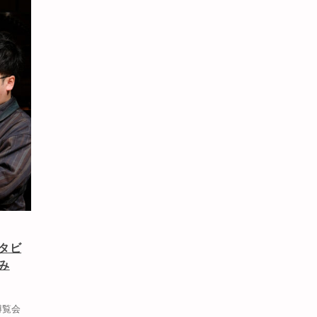
タビ
み
博覧会