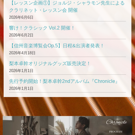
【レッスン企画①】ジョルジ・シャラモン先生による
クラリネット・レッスン会 開催
2026年6月6日
響け！クラシック Vol.2 開催！
2026年6月2日
【信州音楽博覧会Op.5】日程&出演者発表！
2026年4月18日
梨本卓幹オリジナルグッズ販売決定！
2026年1月1日
先行予約開始！梨本卓幹2ndアルバム『Chronicle』
2026年1月1日