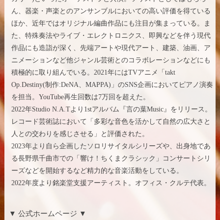
ん、器楽・声楽とのアンサンブルにおいての高い評価を得ている
ほか、近年ではオリジナル編曲作品にも注目が集まっている。ま
た、特殊奏法やライブ・エレクトロニクス、即興などを伴う現代
作品にも造詣が深く、先端アートや現代アート、建築、油画、ア
ニメーションなど他ジャンル芸術とのコラボレーションなどにも
積極的に取り組んでいる。2021年にはTVアニメ「takt
Op.Destiny(制作:DeNA、MAPPA)」のSNS企画においてピアノ演奏
を担当。YouTube再生回数は7万回を超えた。
2022年Studio N.A.Tより1stアルバム『言の葉Music』をリリース。
レコード芸術誌において「多彩な音色を活かして自然の広大さと
人との交わりを感じさせる」と評価された。
2023年より自ら企画したソロリサイタルシリーズや、出身地であ
る長野県千曲市での「響け！ちくまクラシック」コンサートシリ
ーズなどを開始するなど精力的な音楽活動をしている。
2022年度より銘楽堂支援アーティスト。オフィス・クルテ代表。
▼ 公式ホームページ ▼