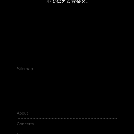
Sitemap
About
Concerts