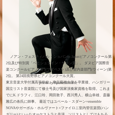
ノアン・フェスティバル・ショパンin Japanピアノコンクール第
2位及び特別賞「ベヒシュタイン・サロン賞」。 ダヌビア国際音
楽コンクールピアノ部門(ブダペスト)及び室内楽部門(ウィーン)第
2位。 第24回長野県ピアノコンクール大賞。
東京音楽大学付属高等学校、東京藝術大学を卒業後、ハンガリー
photo by AyaneShindo
国立リスト音楽院にて修士号及び国家演奏家資格を取得。これま
でにK.ドラフィ、江口玲、岡田敦子、西川秀人、横山幸雄、斎藤
雅広の各氏に師事。 最近ではユベール・スダーン×ensemble
NOVAやガーボル・ホルヴァート×ファイロニ室内管弦楽団(ハン
ガリー)といったオーケストラと共演。ソリストとしてはもちろ