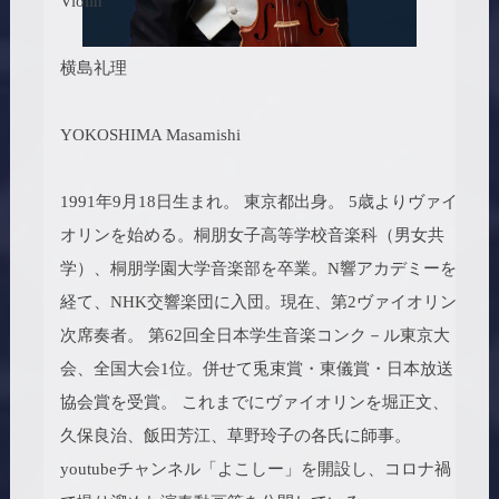
Violin
横島礼理
YOKOSHIMA Masamishi
1991年9月18日生まれ。 東京都出身。 5歳よりヴァイ
オリンを始める。桐朋女子高等学校音楽科（男女共
学）、桐朋学園大学音楽部を卒業。N響アカデミーを
経て、NHK交響楽団に入団。現在、第2ヴァイオリン
次席奏者。 第62回全日本学生音楽コンク－ル東京大
会、全国大会1位。併せて兎束賞・東儀賞・日本放送
協会賞を受賞。 これまでにヴァイオリンを堀正文、
久保良治、飯田芳江、草野玲子の各氏に師事。
youtubeチャンネル「よこしー」を開設し、コロナ禍