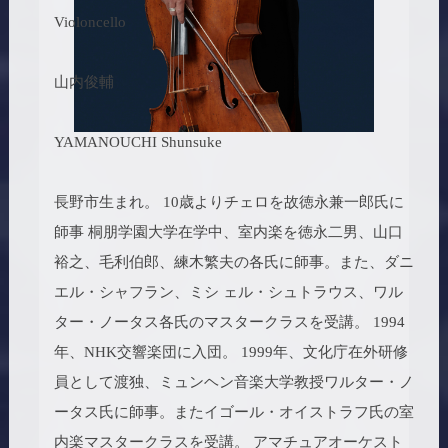
Violoncello
山内俊輔
YAMANOUCHI Shunsuke
長野市生まれ。 10歳よりチェロを故徳永兼一郎氏に
師事 桐朋学園大学在学中、室内楽を徳永二男、山口
裕之、毛利伯郎、練木繁夫の各氏に師事。また、ダニ
エル・シャフラン、ミシ ェル・シュトラウス、ワル
ター・ノータス各氏のマスタークラスを受講。 1994
年、NHK交響楽団に入団。 1999年、文化庁在外研修
員として渡独、ミュンヘン音楽大学教授ワルター・ノ
ータス氏に師事。またイゴール・オイストラフ氏の室
内楽マスタークラスを受講。 アマチュアオーケスト