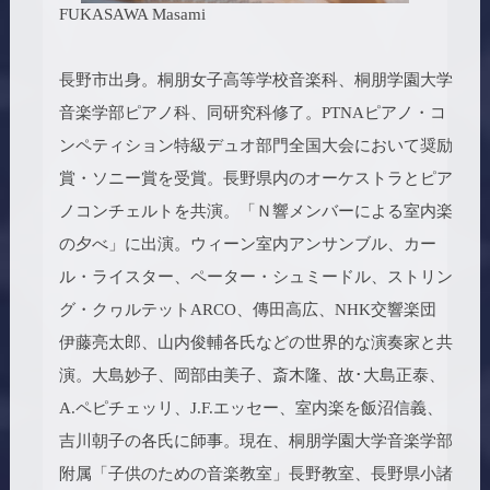
FUKASAWA Masami
長野市出身。桐朋女子高等学校音楽科、桐朋学園大学
音楽学部ピアノ科、同研究科修了。PTNAピアノ・コ
ンペティション特級デュオ部門全国大会において奨励
賞・ソニー賞を受賞。長野県内のオーケストラとピア
ノコンチェルトを共演。「Ｎ響メンバーによる室内楽
の夕べ」に出演。ウィーン室内アンサンブル、カー
ル・ライスター、ペーター・シュミードル、ストリン
グ・クヮルテットARCO、傳田高広、NHK交響楽団
伊藤亮太郎、山内俊輔各氏などの世界的な演奏家と共
演。大島妙子、岡部由美子、斎木隆、故･大島正泰、
A.ペピチェッリ、J.F.エッセー、室内楽を飯沼信義、
吉川朝子の各氏に師事。現在、桐朋学園大学音楽学部
附属「子供のための音楽教室」長野教室、長野県小諸