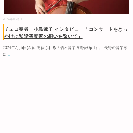
2024年06月03日
チェロ奏者・小島遼子 インタビュー「コンサートをきっ
かけに私達演奏家の想いを繋いで」
2024年7月5日(金)に開催される『信州音楽博覧会Op.1』。 長野の音楽家
に
...