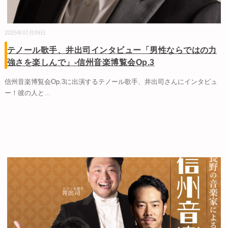
2025年07月09日
テノール歌手、井出司インタビュー「男性ならではの力
強さを楽しんで」-信州音楽博覧会Op.3
信州音楽博覧会Op.3に出演するテノール歌手、井出司さんにインタビュ
ー！彼の人と
...