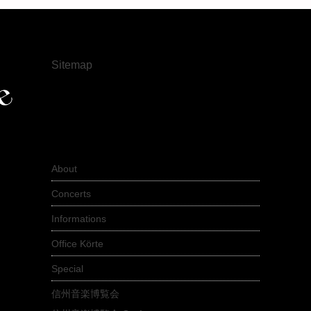
Sitemap
About
Concerts
Informations
Office Körte
Special
信州音楽博覧会