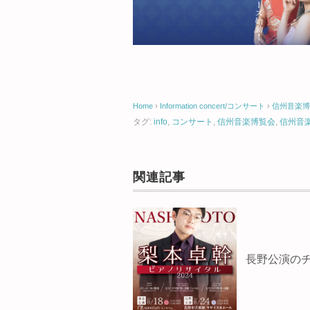
Home
›
Information
concert/コンサート
›
信州音楽博
タグ:
info
,
コンサート
,
信州音楽博覧会
,
信州音楽
関連記事
長野公演のチ