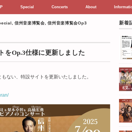
P
Special
Concerts
About
Informati
新着
pecial
,
信州音楽博覧会
,
信州音楽博覧会Op3
トをOp.3仕様に更新しました
にともない、特設サイトを更新いたしました。
uran/