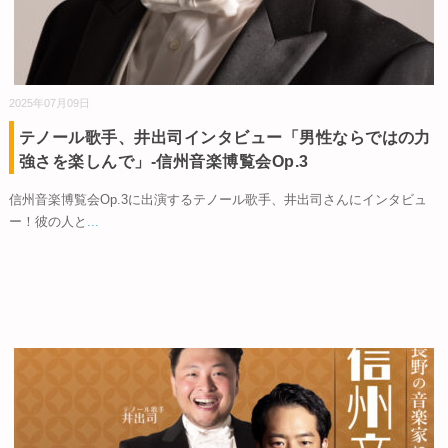
2025年07月09日
テノール歌手、井出司インタビュー「男性ならではの力
強さを楽しんで」-信州音楽博覧会Op.3
信州音楽博覧会Op.3に出演するテノール歌手、井出司さんにインタビュ
ー！彼の人と
...