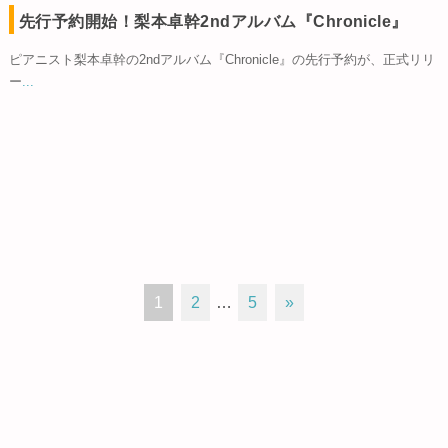
先行予約開始！梨本卓幹2ndアルバム『Chronicle』
ピアニスト梨本卓幹の2ndアルバム『Chronicle』の先行予約が、正式リリ
ー
...
1
2
…
5
»