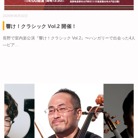
2026年06月02日
響け！クラシック Vol.2 開催！
長野で室内楽公演『響け！クラシック Vol.2』〜ハンガリーで出会った4人
—ピア
...