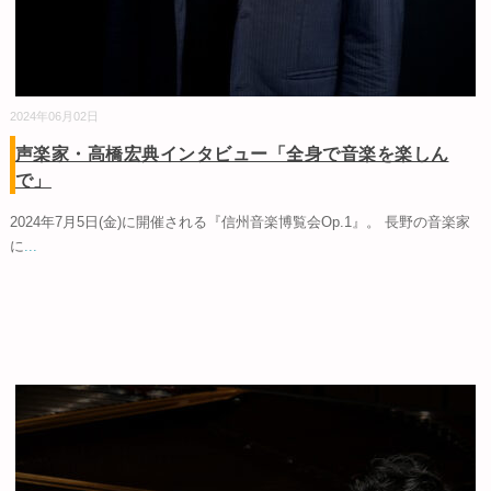
2024年06月02日
声楽家・高橋宏典インタビュー「全身で音楽を楽しん
で」
2024年7月5日(金)に開催される『信州音楽博覧会Op.1』。 長野の音楽家
に
...