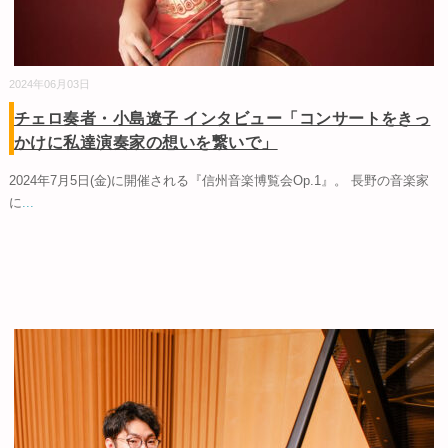
2024年06月03日
チェロ奏者・小島遼子 インタビュー「コンサートをきっ
かけに私達演奏家の想いを繋いで」
2024年7月5日(金)に開催される『信州音楽博覧会Op.1』。 長野の音楽家
に
...