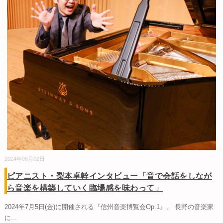
2024年06月02日
ピアニスト・梨本卓幹インタビュー「音で会話をしなが
ら音楽を構築していく臨場感を味わって」
2024年7月5日(金)に開催される『信州音楽博覧会Op.1』。 長野の音楽家
に
...