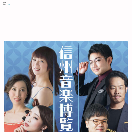
に
...