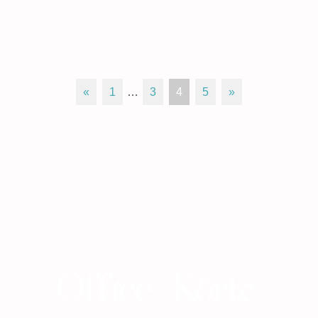
«
1
…
3
4
5
»