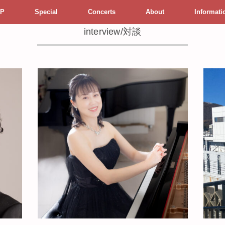
P
Special
Concerts
About
Informati
interview/対談