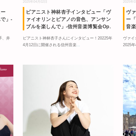
2025年04月02日
2025年
ュー
ピアニスト神林杏子インタビュー「ヴ
ヴ
で」-
ァイオリンとピアノの音色、アンサン
ー「
ブルを楽しんで」-信州音楽博覧会Op.
音楽
手、井
ピアニスト神林杏子さんにインタビュー！20225年
ヴァイ
4月12日に開催される信州音楽
...
202