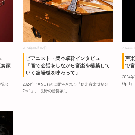
2024年06月02日
2024年
ュー
ピアニスト・梨本卓幹インタビュー
声
演奏家
「音で会話をしながら音楽を構築して
で
いく臨場感を味わって」
202
Op.1
博覧会
2024年7月5日(金)に開催される『信州音楽博覧会
Op.1』。 長野の音楽家に
...