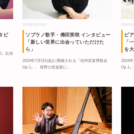
2024年06月05日
2024年
タビ
ソプラノ歌手・傳田実咲 インタビュー
ピア
「新しい世界に出会っていただけた
「
ら」
を
.2』出演
2024年7月5日(金)に開催される『信州音楽博覧会
202
Op.1』。 長野の音楽家に
...
Op.1