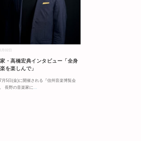
06月02日
楽家・高橋宏典インタビュー「全身
音楽を楽しんで」
4年7月5日(金)に開催される『信州音楽博覧会
』。 長野の音楽家に
...