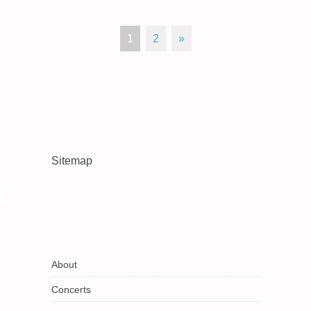
1
2
»
Sitemap
About
Concerts