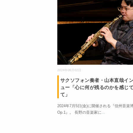
2024年06月02日
サクソフォン奏者・山本直哉イ
ュー「心に何が残るのかを感じ
て」
2024年7月5日(金)に開催される『信州音楽
Op.1』。 長野の音楽家に
...