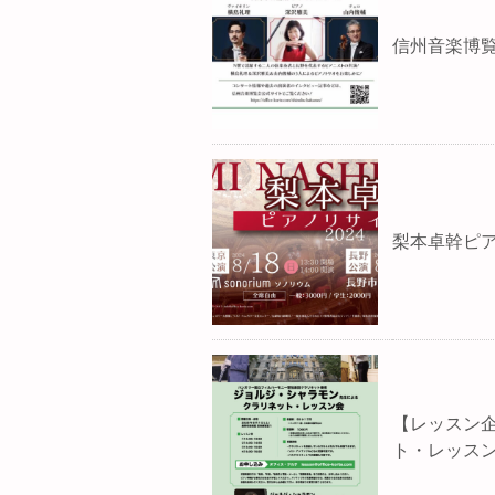
信州音楽博覧
梨本卓幹ピア
【レッスン
ト・レッスン