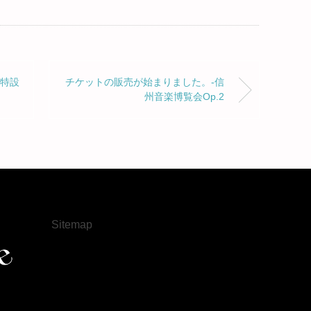
 特設
チケットの販売が始まりました。-信
州音楽博覧会Op.2
Sitemap